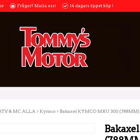
or
Frågor? Maila oss!
14 dagars öppet köp !
ATV & MC ALLA
Kymco
Bakaxel KYMCO MXU 300 (788MM)
Bakaxe