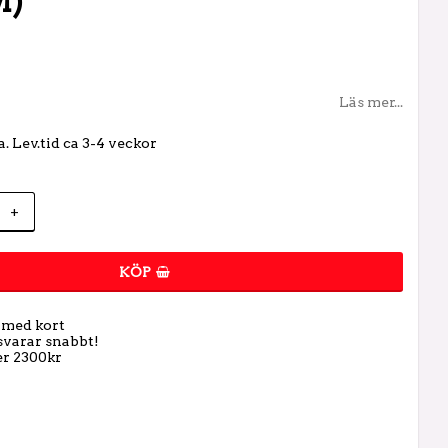
M)
Läs mer...
. Lev.tid ca 3-4 veckor
+
KÖP
t med kort
 svarar snabbt!
er 2300kr