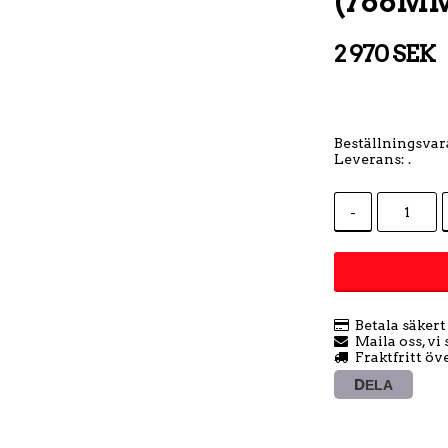
(788M
2 970 SEK
Beställningsvara
Leverans:
.
-
Betala säker
Maila oss, vi
Fraktfritt öv
DELA