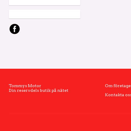
Tommys Motor
Om företage
Din reservdels butik på nätet
Kontakta os