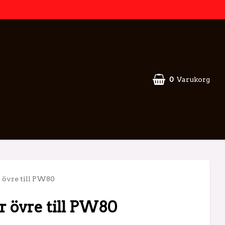
0
Varukorg
 övre till PW80
r övre till PW80