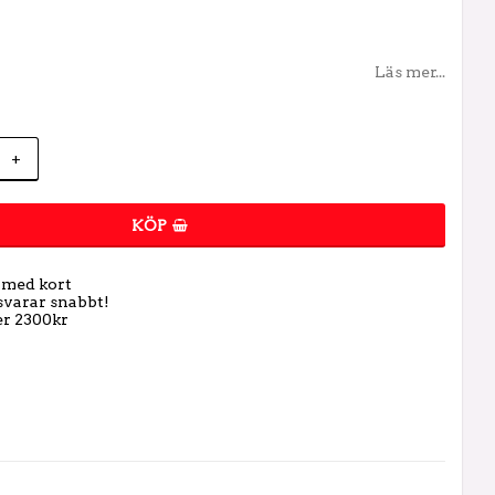
Läs mer...
+
KÖP
t med kort
 svarar snabbt!
er 2300kr