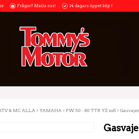
or
Frågor? Maila oss!
14 dagars öppet köp !
ATV & MC ALLA
YAMAHA
PW 50 - 80 TTR YZ mfl
Gasvajer
Gasvaje