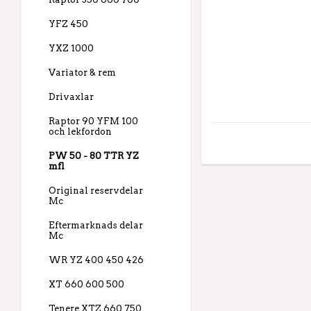
YFZ 450
YXZ 1000
Variator & rem
Drivaxlar
Raptor 90 YFM 100
och lekfordon
PW 50 - 80 TTR YZ
mfl
Original reservdelar
Mc
Eftermarknads delar
Mc
WR YZ 400 450 426
XT 660 600 500
Tenere XTZ 660 750