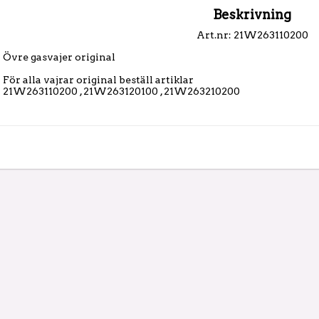
Beskrivning
Art.nr: 21W263110200
Övre gasvajer original

För alla vajrar original beställ artiklar

21W263110200 , 21W263120100 , 21W263210200