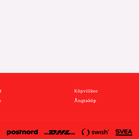
t
Köpvillkor
s
Ångraköp