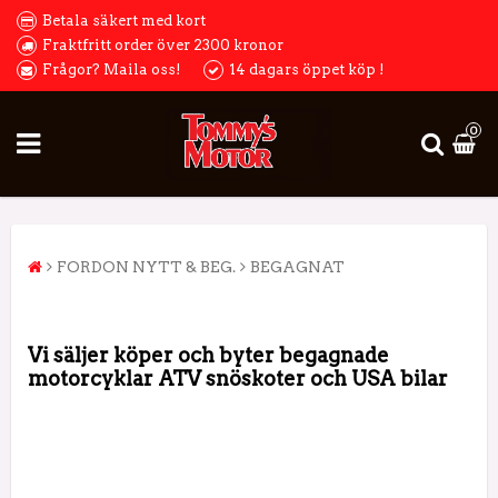
Betala säkert med kort
Fraktfritt order över 2300 kronor
Frågor? Maila oss!
14 dagars öppet köp !
0
FORDON NYTT & BEG.
BEGAGNAT
Vi säljer köper och byter begagnade
motorcyklar
ATV snöskoter och USA bilar