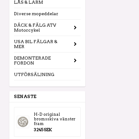
LÅS & LARM
Diverse mopeddelar
DÄCK & FÄLG ATV
Motorcykel
USA BIL FÄLGAR &
MER
DEMONTERADE
FORDON
UTFÖRSÄLJNING
SENASTE
H-D original
bromsskiva vänster
fram
3 245 SEK