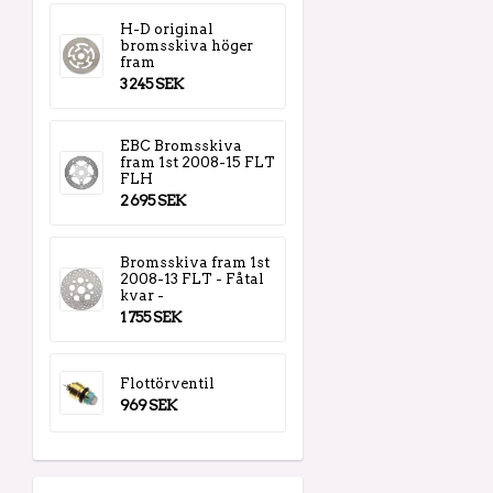
H-D original
bromsskiva höger
fram
3 245 SEK
EBC Bromsskiva
fram 1st 2008-15 FLT
FLH
2 695 SEK
Bromsskiva fram 1st
2008-13 FLT - Fåtal
kvar -
1 755 SEK
Flottörventil
969 SEK