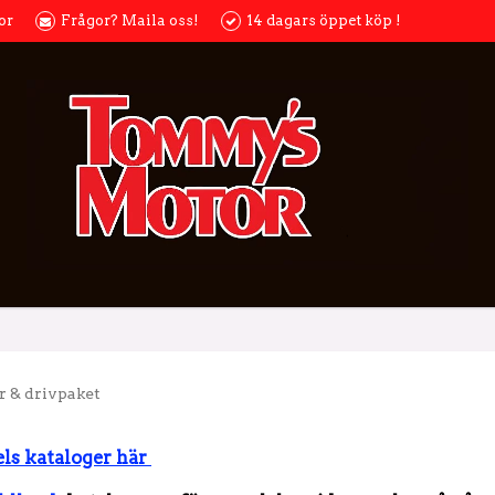
or
Frågor? Maila oss!
14 dagars öppet köp !
 & drivpaket
els kataloger här