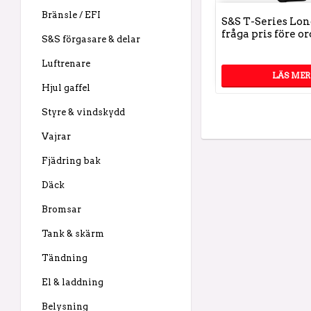
Bränsle / EFI
S&S T-Series Lon
fråga pris före or
S&S förgasare & delar
Luftrenare
LÄS MER
Hjul gaffel
Styre & vindskydd
Vajrar
Fjädring bak
Däck
Bromsar
Tank & skärm
Tändning
El & laddning
Belysning