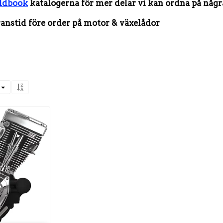
Oldbook
katalogerna för mer delar vi kan ordna på någr
ranstid före order på motor & växelådor