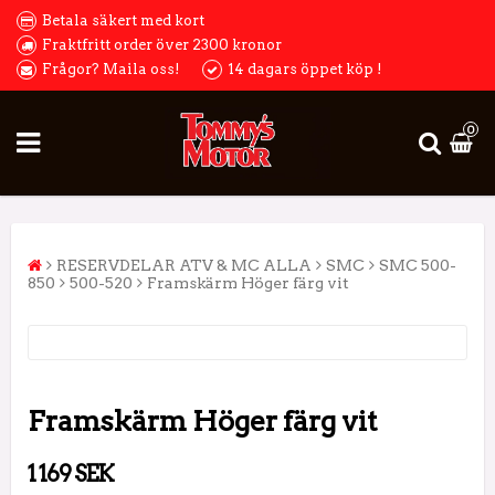
Betala säkert med kort
Fraktfritt order över 2300 kronor
Frågor? Maila oss!
14 dagars öppet köp !
0
RESERVDELAR ATV & MC ALLA
SMC
SMC 500-
850
500-520
Framskärm Höger färg vit
Framskärm Höger färg vit
1 169 SEK