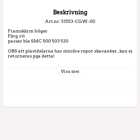
Beskrivning
Art.nr: 51553-CGW-00
Framskärm höger

Färg vit

passar bla SMC 500 503 520

OBS att plastdelarna har mindre repor skavanker , kan ej 
returneras pga detta!

( Skärm i svart har utgått )
Visa mer