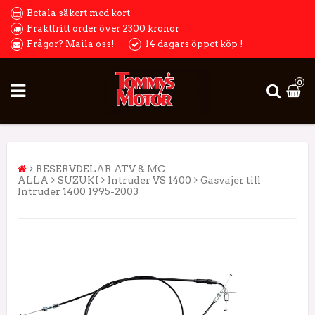
Betala säkert med kort
Fraktfritt order över 2300 kronor
Frågor? Maila oss!
14 dagars öppet köp !
0
RESERVDELAR ATV & MC
ALLA
SUZUKI
Intruder VS 1400
Gasvajer till
Intruder 1400 1995-2003