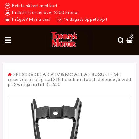
Betala säkert med kort
Fraktfritt order över 2300 kronor
Frågor? Maila oss!
14 dagars öppet köp !
0
RESERVDELAR ATV & MC ALLA
SUZUKI
Mc
reservdelar original
Buffer,chain touch defence , Skydd
på Swingarm till DL 650