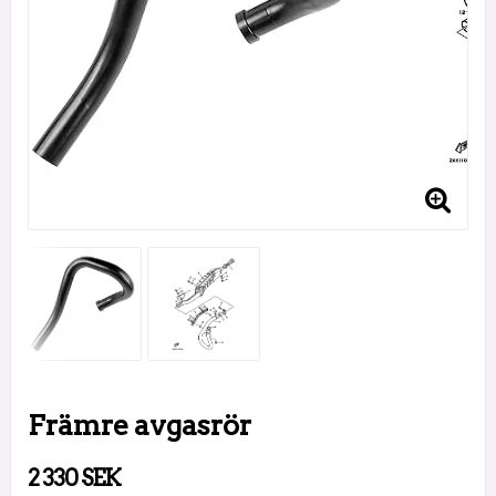
Främre avgasrör
2 330 SEK