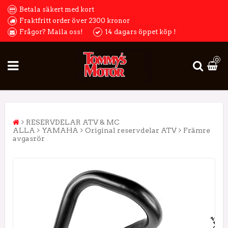
Betala säkert med kort
Fraktfritt order över 2300 kronor
Frågor? Maila oss!
14 dagars öppet köp !
0
RESERVDELAR ATV & MC
ALLA
YAMAHA
Original reservdelar ATV
Främre
avgasrör