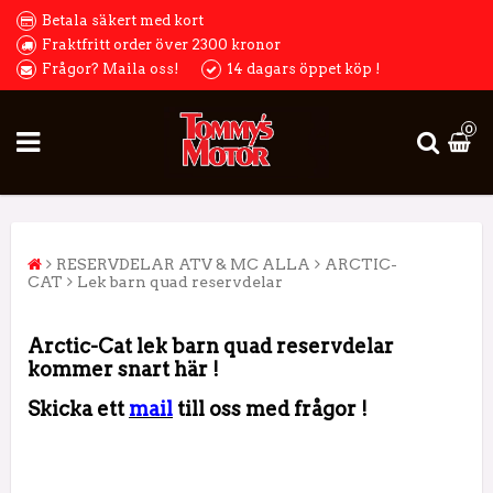
Betala säkert med kort
Fraktfritt order över 2300 kronor
Frågor? Maila oss!
14 dagars öppet köp !
0
RESERVDELAR ATV & MC ALLA
ARCTIC-
CAT
Lek barn quad reservdelar
Arctic-Cat lek barn quad reservdelar
kommer snart här !
Skicka ett
mail
till oss med frågor !