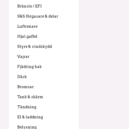
Bränsle / EFI
S&S förgasare & delar
Luftrenare
Hjul gaffel
Styre & vindskydd
Vajrar
Fjädring bak
Däck
Bromsar
Tank & skärm
Tändning
El & laddning
Belysning