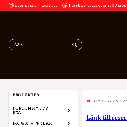
Betala säkert med kort
Fraktfritt order över 2300 kron
PRODUKTER
HARLEY
V-Ro
FORDON NYTT &
BEG.
Länk till rese
MC & ATV PRYLAR