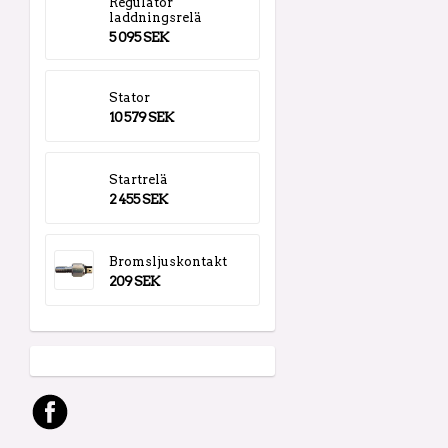
Regulator
laddningsrelä
5 095 SEK
Stator
10 579 SEK
Startrelä
2 455 SEK
Bromsljuskontakt
209 SEK