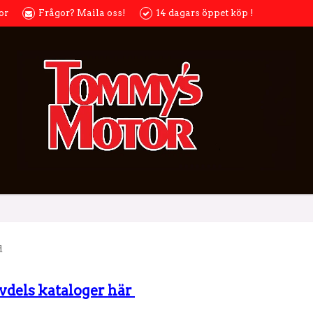
or
Frågor? Maila oss!
14 dagars öppet köp !
d
rvdels kataloger här