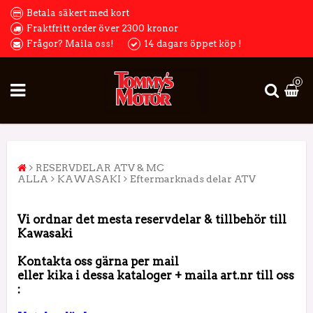
Betala säkert med kort
Fraktfritt order över 2300 kronor
Frågor? Maila oss!
14 dagars öppet köp !
0
RESERVDELAR ATV & MC
ALLA
KAWASAKI
Eftermarknads delar ATV
Vi ordnar det mesta reservdelar & tillbehör till
Kawasaki
Kontakta oss gärna per mail
eller kika i dessa kataloger + maila art.nr till oss
: