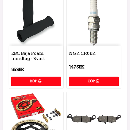
EBC Baja Foam
NGK CR8EK
handtag - Svart
147 SEK
85 SEK
KÖP
KÖP