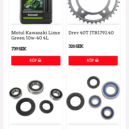
Motul Kawasaki Lime
Drev 40T JTR1792.40
Green 10w-40 4L
326 SEK
739 SEK
KÖP
KÖP