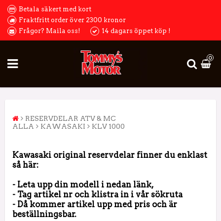
Betala säkert med kort
Fraktfritt order över 2300 kronor
Frågor? Maila oss!
14 dagars öppet köp !
0
RESERVDELAR ATV & MC
ALLA
KAWASAKI
KLV 1000
Kawasaki original reservdelar finner du enklast
så här:
- Leta upp din modell i nedan länk,
- Tag artikel nr och klistra in i vår sökruta
- Då kommer artikel upp med pris och är
beställningsbar.