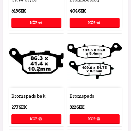
613 SEK
404 SEK
KÖP
KÖP
Bromspads bak
Bromspads
277 SEK
322 SEK
KÖP
KÖP