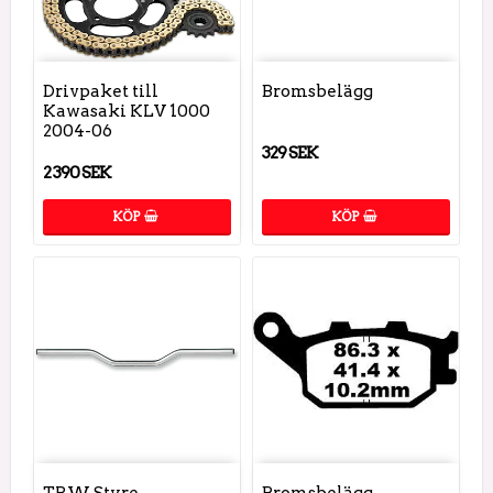
Drivpaket till
Bromsbelägg
Kawasaki KLV 1000
2004-06
329 SEK
2 390 SEK
KÖP
KÖP
TRW Styre
Bromsbelägg