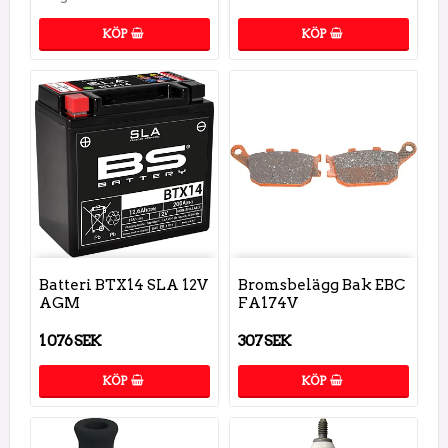
KÖP
KÖP
Batteri BTX14 SLA 12V
Bromsbelägg Bak EBC
AGM
FA174V
1 076 SEK
307 SEK
KÖP
KÖP