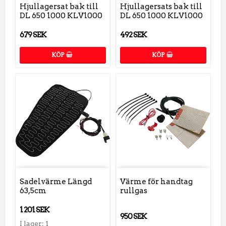
Hjullagersat bak till
Hjullagersats bak till
DL 650 1000 KLV1000
DL 650 1000 KLV1000
679 SEK
492 SEK
KÖP
KÖP
Sadelvärme Längd
Värme för handtag
63,5cm
rullgas
1 201 SEK
950 SEK
I lager: 1