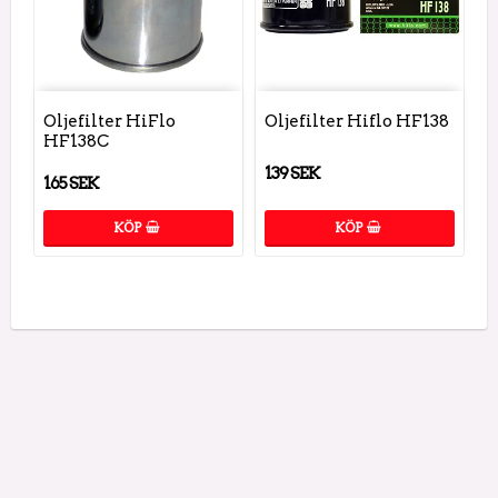
Oljefilter HiFlo
Oljefilter Hiflo HF138
HF138C
139 SEK
165 SEK
KÖP
KÖP